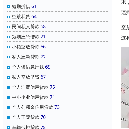
求
短期拆借
61
速
空放私贷
64
民间私人贷款
68
空
短期应急借款
71
这
小额空放贷款
66
私人应急贷款
72
个人短借急用钱
65
私人空放借钱
67
个人消费信用贷款
75
中小企业信用贷款
71
个人公积金信用贷款
73
个人工薪贷款
70
车辆抵押贷款
78