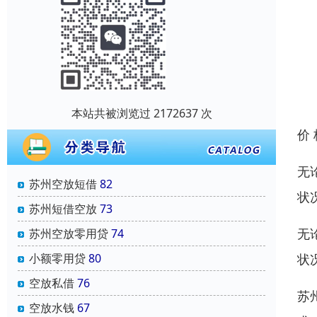
本站共被浏览过 2172637 次
价
无
苏州空放短借
82
状
苏州短借空放
73
无
苏州空放零用贷
74
状
小额零用贷
80
空放私借
76
苏
空放水钱
67