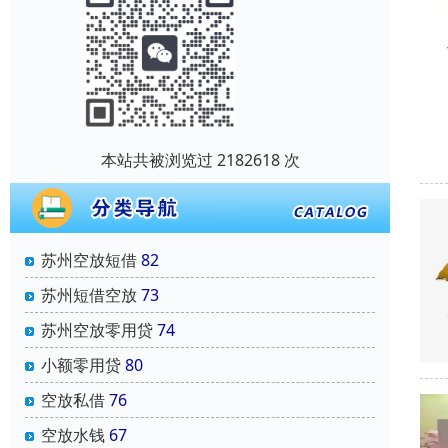
本站共被浏览过 2182618 次
苏州空放短借
82
苏州短借空放
73
苏州空放零用贷
74
小额零用贷
80
空放私借
76
空放水钱
67