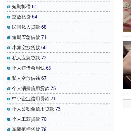
短期拆借
61
空放私贷
64
民间私人贷款
68
短期应急借款
71
小额空放贷款
66
私人应急贷款
72
个人短借急用钱
65
私人空放借钱
67
个人消费信用贷款
75
中小企业信用贷款
71
个人公积金信用贷款
73
个人工薪贷款
70
车辆抵押贷款
78