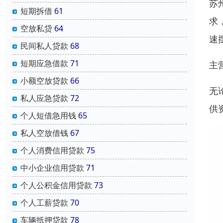
苏
短期拆借
61
求
空放私贷
64
速
民间私人贷款
68
短期应急借款
71
主
小额空放贷款
66
无
私人应急贷款
72
供
个人短借急用钱
65
私人空放借钱
67
个人消费信用贷款
75
中小企业信用贷款
71
个人公积金信用贷款
73
个人工薪贷款
70
车辆抵押贷款
78