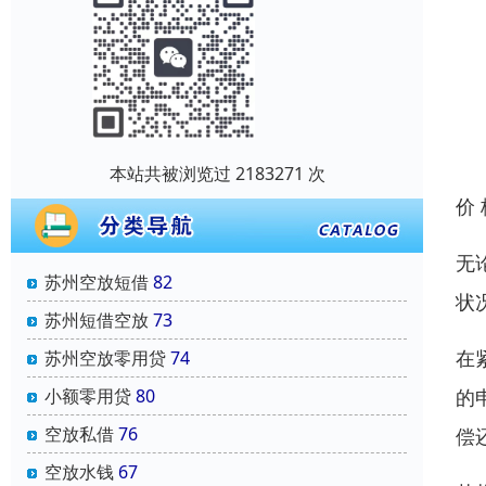
本站共被浏览过 2183271 次
价
无
苏州空放短借
82
状
苏州短借空放
73
在
苏州空放零用贷
74
的
小额零用贷
80
空放私借
76
偿
空放水钱
67