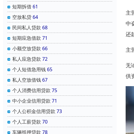
短期拆借
61
主
空放私贷
64
中
民间私人贷款
68
还
短期应急借款
71
小额空放贷款
66
主
私人应急贷款
72
无
个人短借急用钱
65
供
私人空放借钱
67
个人消费信用贷款
75
中小企业信用贷款
71
个人公积金信用贷款
73
个人工薪贷款
70
车辆抵押贷款
78