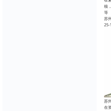
在
核
等
苏
25-
苏
在