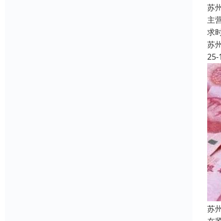
苏
主
求
苏
25-
苏