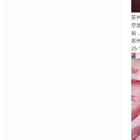
苏
空
如
苏
25-