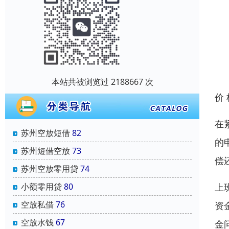
本站共被浏览过 2188667 次
价
在
苏州空放短借
82
的
苏州短借空放
73
偿
苏州空放零用贷
74
上
小额零用贷
80
空放私借
76
资
空放水钱
67
金