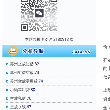
本站共被浏览过 2180918 次
价
在
苏州空放短借
82
的
苏州短借空放
73
偿
苏州空放零用贷
74
上
小额零用贷
80
空放私借
76
资
空放水钱
67
金