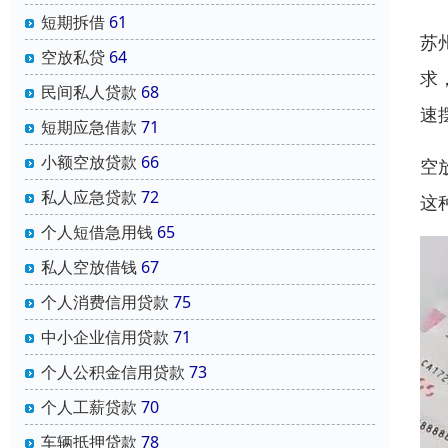
短期拆借
61
苏
空放私贷
64
求
民间私人贷款
68
速
短期应急借款
71
小额空放贷款
66
空
私人应急贷款
72
这
个人短借急用钱
65
私人空放借钱
67
个人消费信用贷款
75
中小企业信用贷款
71
个人公积金信用贷款
73
个人工薪贷款
70
车辆抵押贷款
78