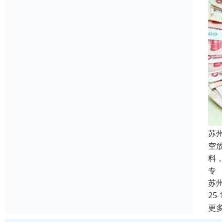
苏
空
料
专
苏
25-
更