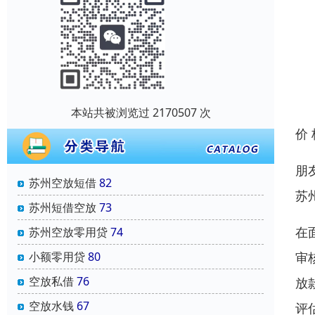
本站共被浏览过 2170507 次
价
朋
苏州空放短借
82
苏
苏州短借空放
73
在
苏州空放零用贷
74
审
小额零用贷
80
空放私借
76
放
空放水钱
67
评