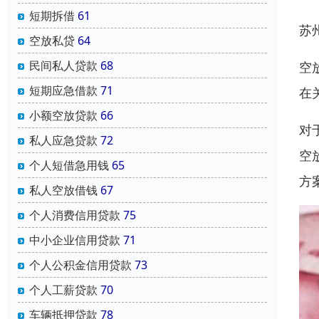
短期拆借
61
苏
空放私贷
64
民间私人贷款
68
空
短期应急借款
71
在
小额空放贷款
66
对
私人应急贷款
72
空
个人短借急用钱
65
方
私人空放借钱
67
个人消费信用贷款
75
中小企业信用贷款
71
个人公积金信用贷款
73
个人工薪贷款
70
车辆抵押贷款
78