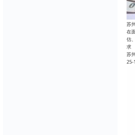
苏
在
估
求
苏
25-