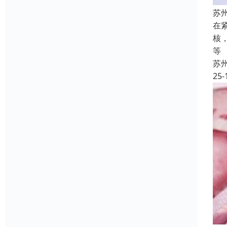
苏
在
核
等
苏
25-